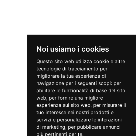
L’associazione
Progetti
Fai una donazione
Contatti
Noi usiamo i cookies
News
Questo sito web utilizza cookie e altre
tecnologie di tracciamento per
migliorare la tua esperienza di
A Riva scambiamoci una domenica
navigazione per i seguenti scopi:
per
abilitare le funzionalità di base del sito
web
,
per fornire una migliore
LABORATORIO IN BIBLIOTECA
esperienza sul sito web
,
per misurare il
tuo interesse nei nostri prodotti e
servizi e personalizzare le interazioni
di marketing
,
per pubblicare annunci
più pertinenti per te
.