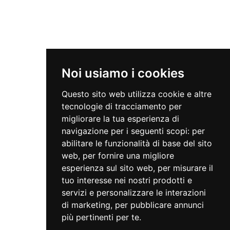
L’associazione
Progetti
Fai una donazione
Contatti
Noi usiamo i cookies
News
Questo sito web utilizza cookie e altre
tecnologie di tracciamento per
migliorare la tua esperienza di
A Riva scambiamoci una domenica
navigazione per i seguenti scopi:
per
abilitare le funzionalità di base del sito
web
,
per fornire una migliore
LABORATORIO IN BIBLIOTECA
esperienza sul sito web
,
per misurare il
tuo interesse nei nostri prodotti e
servizi e personalizzare le interazioni
di marketing
,
per pubblicare annunci
più pertinenti per te
.